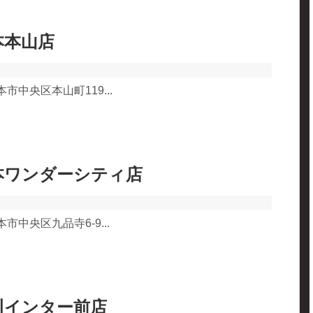
本本山店
本市中央区本山町119...
本ワンダーシティ店
本市中央区九品寺6-9...
川インター前店