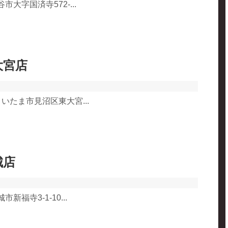
谷市大字国済寺572-...
大宮店
県さいたま市見沼区東大宮...
城店
市新福寺3-1-10...