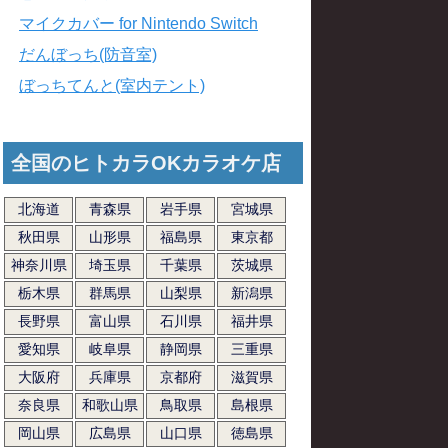
マイクカバー for Nintendo Switch
だんぼっち(防音室)
ぼっちてんと(室内テント)
全国のヒトカラOKカラオケ店
北海道
青森県
岩手県
宮城県
秋田県
山形県
福島県
東京都
神奈川県
埼玉県
千葉県
茨城県
栃木県
群馬県
山梨県
新潟県
長野県
富山県
石川県
福井県
愛知県
岐阜県
静岡県
三重県
大阪府
兵庫県
京都府
滋賀県
奈良県
和歌山県
鳥取県
島根県
岡山県
広島県
山口県
徳島県