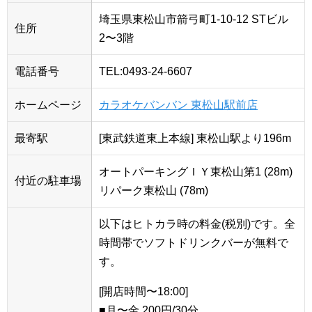
埼玉県東松山市箭弓町1-10-12 STビル
住所
2〜3階
電話番号
TEL:0493-24-6607
ホームページ
カラオケバンバン 東松山駅前店
最寄駅
[東武鉄道東上本線] 東松山駅より196m
オートパーキングＩＹ東松山第1 (28m)
付近の駐車場
リパーク東松山 (78m)
以下はヒトカラ時の料金(税別)です。全
時間帯でソフトドリンクバーが無料で
す。
[開店時間〜18:00]
■月〜金 200円/30分