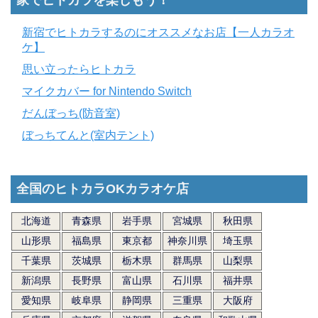
家でヒトカラを楽しもう！
新宿でヒトカラするのにオススメなお店【一人カラオ
ケ】
思い立ったらヒトカラ
マイクカバー for Nintendo Switch
だんぼっち(防音室)
ぼっちてんと(室内テント)
全国のヒトカラOKカラオケ店
北海道
青森県
岩手県
宮城県
秋田県
山形県
福島県
東京都
神奈川県
埼玉県
千葉県
茨城県
栃木県
群馬県
山梨県
新潟県
長野県
富山県
石川県
福井県
愛知県
岐阜県
静岡県
三重県
大阪府