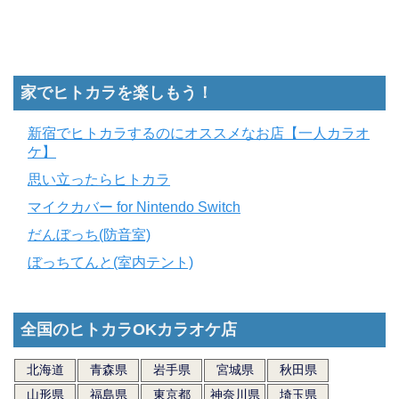
家でヒトカラを楽しもう！
新宿でヒトカラするのにオススメなお店【一人カラオ
ケ】
思い立ったらヒトカラ
マイクカバー for Nintendo Switch
だんぼっち(防音室)
ぼっちてんと(室内テント)
全国のヒトカラOKカラオケ店
北海道
青森県
岩手県
宮城県
秋田県
山形県
福島県
東京都
神奈川県
埼玉県