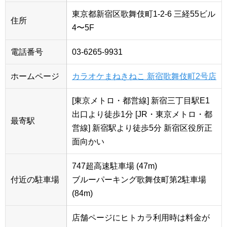
東京都新宿区歌舞伎町1-2-6 三経55ビル
住所
4〜5F
電話番号
03-6265-9931
ホームページ
カラオケまねきねこ 新宿歌舞伎町2号店
[東京メトロ・都営線] 新宿三丁目駅E1
出口より徒歩1分 [JR・東京メトロ・都
最寄駅
営線] 新宿駅より徒歩5分 新宿区役所正
面向かい
747超高速駐車場 (47m)
付近の駐車場
ブルーパーキング歌舞伎町第2駐車場
(84m)
店舗ページにヒトカラ利用時は料金が