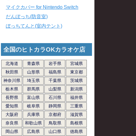
マイクカバー for Nintendo Switch
だんぼっち(防音室)
ぼっちてんと(室内テント)
全国のヒトカラOKカラオケ店
北海道
青森県
岩手県
宮城県
秋田県
山形県
福島県
東京都
神奈川県
埼玉県
千葉県
茨城県
栃木県
群馬県
山梨県
新潟県
長野県
富山県
石川県
福井県
愛知県
岐阜県
静岡県
三重県
大阪府
兵庫県
京都府
滋賀県
奈良県
和歌山県
鳥取県
島根県
岡山県
広島県
山口県
徳島県