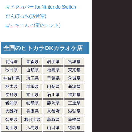
マイクカバー for Nintendo Switch
だんぼっち(防音室)
ぼっちてんと(室内テント)
全国のヒトカラOKカラオケ店
北海道
青森県
岩手県
宮城県
秋田県
山形県
福島県
東京都
神奈川県
埼玉県
千葉県
茨城県
栃木県
群馬県
山梨県
新潟県
長野県
富山県
石川県
福井県
愛知県
岐阜県
静岡県
三重県
大阪府
兵庫県
京都府
滋賀県
奈良県
和歌山県
鳥取県
島根県
岡山県
広島県
山口県
徳島県