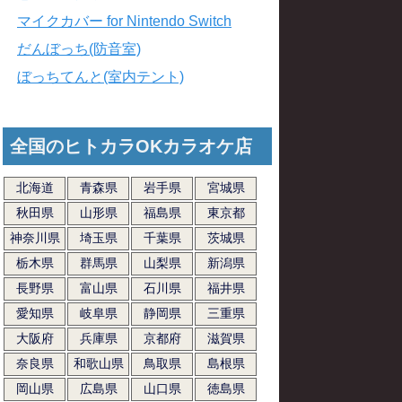
マイクカバー for Nintendo Switch
だんぼっち(防音室)
ぼっちてんと(室内テント)
全国のヒトカラOKカラオケ店
北海道
青森県
岩手県
宮城県
秋田県
山形県
福島県
東京都
神奈川県
埼玉県
千葉県
茨城県
栃木県
群馬県
山梨県
新潟県
長野県
富山県
石川県
福井県
愛知県
岐阜県
静岡県
三重県
大阪府
兵庫県
京都府
滋賀県
奈良県
和歌山県
鳥取県
島根県
岡山県
広島県
山口県
徳島県