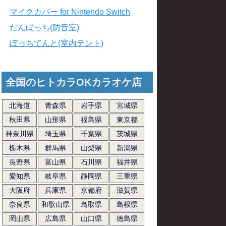
マイクカバー for Nintendo Switch
だんぼっち(防音室)
ぼっちてんと(室内テント)
全国のヒトカラOKカラオケ店
北海道
青森県
岩手県
宮城県
秋田県
山形県
福島県
東京都
神奈川県
埼玉県
千葉県
茨城県
栃木県
群馬県
山梨県
新潟県
長野県
富山県
石川県
福井県
愛知県
岐阜県
静岡県
三重県
大阪府
兵庫県
京都府
滋賀県
奈良県
和歌山県
鳥取県
島根県
岡山県
広島県
山口県
徳島県