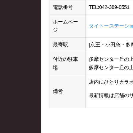
電話番号
TEL:042-389-0551
ホームペー
タイトーステーショ
ジ
最寄駅
[京王・小田急・多
付近の駐車
多摩センター丘の上プ
場
多摩センター丘の上パ
店内にひとりカラオ
備考
最新情報は店舗の