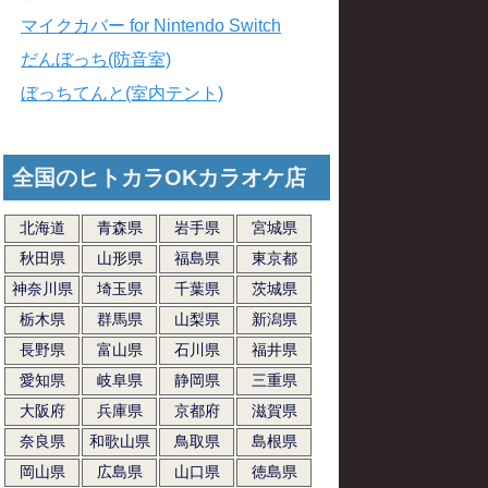
マイクカバー for Nintendo Switch
だんぼっち(防音室)
ぼっちてんと(室内テント)
全国のヒトカラOKカラオケ店
北海道
青森県
岩手県
宮城県
秋田県
山形県
福島県
東京都
神奈川県
埼玉県
千葉県
茨城県
栃木県
群馬県
山梨県
新潟県
長野県
富山県
石川県
福井県
愛知県
岐阜県
静岡県
三重県
大阪府
兵庫県
京都府
滋賀県
奈良県
和歌山県
鳥取県
島根県
岡山県
広島県
山口県
徳島県