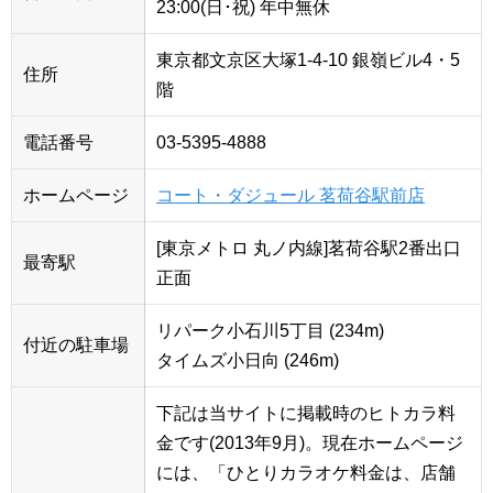
23:00(日･祝) 年中無休
東京都文京区大塚1-4-10 銀嶺ビル4・5
住所
階
電話番号
03-5395-4888
ホームページ
コート・ダジュール 茗荷谷駅前店
[東京メトロ 丸ノ内線]茗荷谷駅2番出口
最寄駅
正面
リパーク小石川5丁目 (234m)
付近の駐車場
タイムズ小日向 (246m)
下記は当サイトに掲載時のヒトカラ料
金です(2013年9月)。現在ホームページ
には、「ひとりカラオケ料金は、店舗