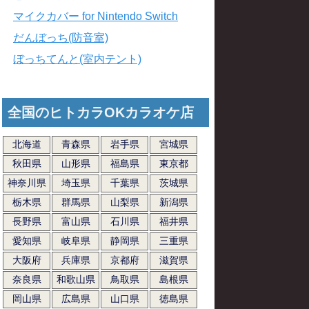
マイクカバー for Nintendo Switch
だんぼっち(防音室)
ぼっちてんと(室内テント)
全国のヒトカラOKカラオケ店
北海道
青森県
岩手県
宮城県
秋田県
山形県
福島県
東京都
神奈川県
埼玉県
千葉県
茨城県
栃木県
群馬県
山梨県
新潟県
長野県
富山県
石川県
福井県
愛知県
岐阜県
静岡県
三重県
大阪府
兵庫県
京都府
滋賀県
奈良県
和歌山県
鳥取県
島根県
岡山県
広島県
山口県
徳島県