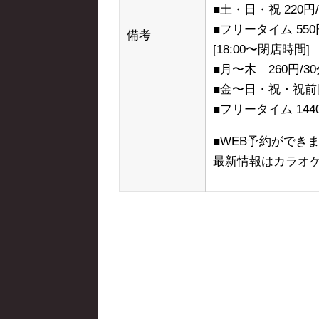
■土・日・祝 220円/
■フリータイム 55
備考
[18:00〜閉店時間]
■月〜木 260円/
■金〜日・祝・祝前日 
■フリータイム 144
■WEB予約ができ
最新情報はカラオ