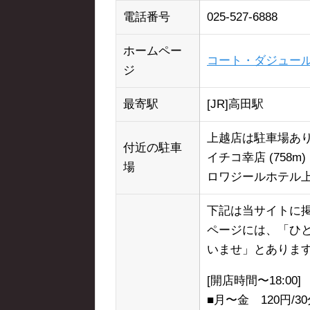
電話番号
025-527-6888
ホームペー
コート・ダジュール
ジ
最寄駅
[JR]高田駅
上越店は駐車場あ
付近の駐車
イチコ幸店 (758m)
場
ロワジールホテル上越
下記は当サイトに掲
ページには、「ひ
いませ」とありま
[開店時間〜18:00]
■月〜金 120円/