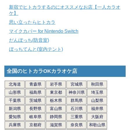
新宿でヒトカラするのにオススメなお店【一人カラオ
ケ】
思い立ったらヒトカラ
マイクカバー for Nintendo Switch
だんぼっち(防音室)
ぼっちてんと(室内テント)
全国のヒトカラOKカラオケ店
北海道
青森県
岩手県
宮城県
秋田県
山形県
福島県
東京都
神奈川県
埼玉県
千葉県
茨城県
栃木県
群馬県
山梨県
新潟県
長野県
富山県
石川県
福井県
愛知県
岐阜県
静岡県
三重県
大阪府
兵庫県
京都府
滋賀県
奈良県
和歌山県