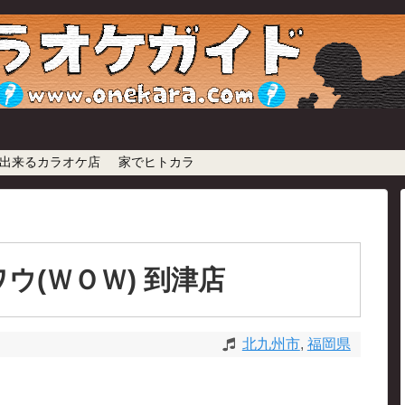
出来るカラオケ店
家でヒトカラ
ウ(ＷＯＷ) 到津店
北九州市
,
福岡県