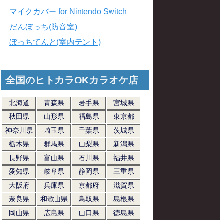
マイクカバー for Nintendo Switch
だんぼっち(防音室)
ぼっちてんと(室内テント)
全国のヒトカラOKカラオケ店
北海道
青森県
岩手県
宮城県
秋田県
山形県
福島県
東京都
神奈川県
埼玉県
千葉県
茨城県
栃木県
群馬県
山梨県
新潟県
長野県
富山県
石川県
福井県
愛知県
岐阜県
静岡県
三重県
大阪府
兵庫県
京都府
滋賀県
奈良県
和歌山県
鳥取県
島根県
岡山県
広島県
山口県
徳島県