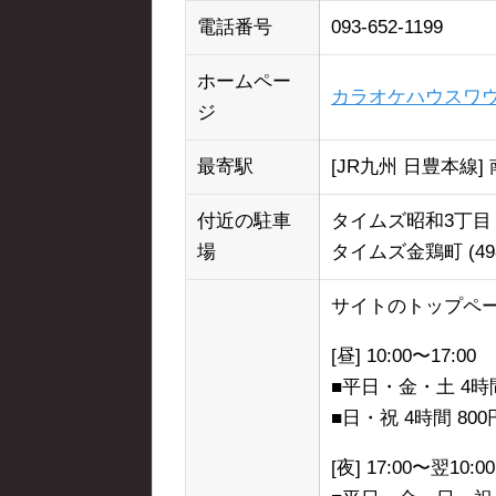
電話番号
093-652-1199
ホームペー
カラオケハウスワウ
ジ
最寄駅
[JR九州 日豊本線] 
付近の駐車
タイムズ昭和3丁目 (
場
タイムズ金鶏町 (49
サイトのトップペ
[昼] 10:00〜17:00
■平日・金・土 4時間
■日・祝 4時間 800
[夜] 17:00〜翌10:00