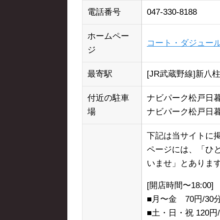
電話番号
047-330-8188
ホームペー
コート・ダジュール
ジ
最寄駅
[JR武蔵野線]新八
付近の駐車
ナビパーク松戸日暮第1
場
ナビパーク松戸日暮第3
下記は当サイトに掲
ページには、「ひ
いませ」とありま
[開店時間〜18:00]
■月〜金 70円/3
■土・日・祝 120円/