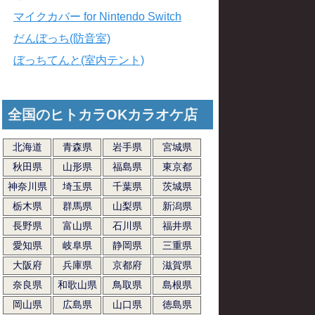
マイクカバー for Nintendo Switch
だんぼっち(防音室)
ぼっちてんと(室内テント)
全国のヒトカラOKカラオケ店
北海道
青森県
岩手県
宮城県
秋田県
山形県
福島県
東京都
神奈川県
埼玉県
千葉県
茨城県
栃木県
群馬県
山梨県
新潟県
長野県
富山県
石川県
福井県
愛知県
岐阜県
静岡県
三重県
大阪府
兵庫県
京都府
滋賀県
奈良県
和歌山県
鳥取県
島根県
岡山県
広島県
山口県
徳島県