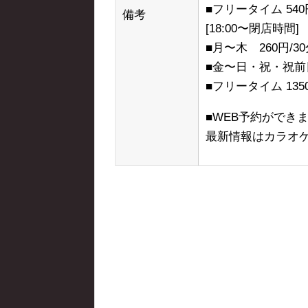
■フリータイム 54
備考
[18:00〜閉店時間]
■月〜木 260円/
■金〜日・祝・祝前日 
■フリータイム 135
■WEB予約ができ
最新情報はカラオ